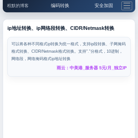
编码转换
安全加固
程默的博客
格式化与前端
网络工具
IP与域名
邮件工具
生活便民
更多工具
ip地址转换、ip网络段转换、CIDR/Netmask转换
5.1支付宝大红包
可以将各种不同格式ip转换为统一格式，支持ip段转换、子网掩码
格式转换、CIDR/Netmask格式转换。支持"."分格式，10进制，
网络段，网络掩码格式ip地址转换
雨云：中美港_服务器 5元/月_独立IP